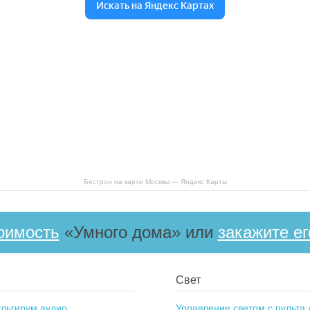
Бестрон на карте Москвы — Яндекс Карты
оимость
«Умного дома» или
закажите ег
Свет
льтирум аудио
Управление светом с пульта