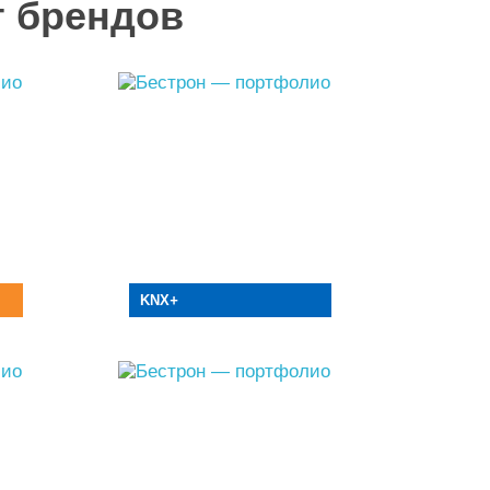
т брендов
KNX
+