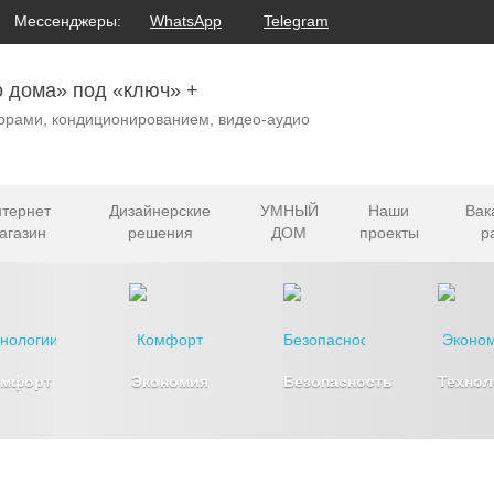
Мессенджеры:
WhatsApp
Telegram
о дома» под «ключ» +
орами, кондиционированием, видео-аудио
тернет
Дизайнерские
УМНЫЙ
Наши
Вак
агазин
решения
ДОМ
проекты
р
омфорт
Экономия
Безопасность
Технол