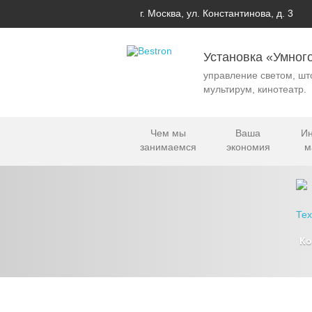
г. Москва, ул. Константинова, д. 3
Установка «Умног
управление светом, шт
мультирум, кинотеатр.
Чем мы
Ваша
Ин
занимаемся
экономия
м
К