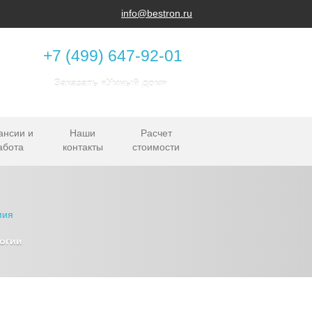
info@bestron.ru
+7 (499) 647-92-01
Заказать «Умный дом»
ансии и
Наши
Расчет
абота
контакты
стоимости
огии