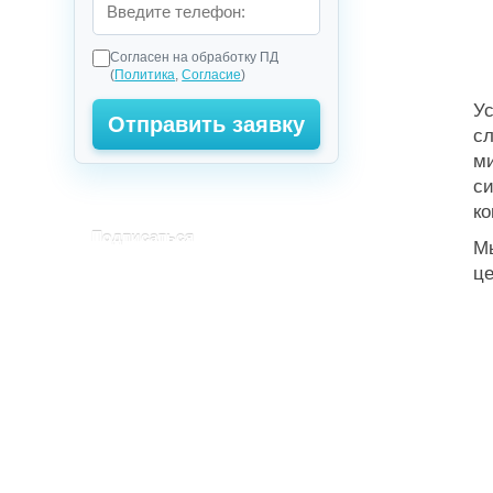
Согласен на обработку ПД
(
Политика
,
Согласие
)
Ус
сл
ми
си
►
ко
Подписаться
Мы
це