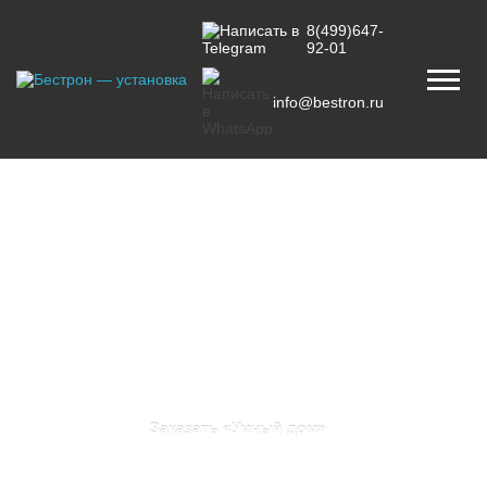
8(499)647-
92-01
info@bestron.ru
Установка «Умного дома» под «ключ» +
управление светом, шторами,
кондиционированием, видео-аудио мультирум,
кинотеатр.
Заказать «Умный дом»