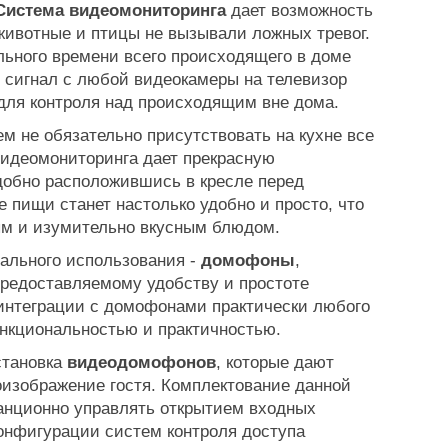
Система видеомониторинга
дает возможность
животные и птицы не вызывали ложных тревог.
ьного времени всего происходящего в доме
 сигнал с любой видеокамеры на телевизор
 для контроля над происходящим вне дома.
м не обязательно присутствовать на кухне все
видеомониторинга дает прекрасную
добно расположившись в кресле перед
 пищи станет настолько удобно и просто, что
ым и изумительно вкусным блюдом.
льного использования -
домофоны
,
предоставляемому удобству и простоте
интеграции с домофонами практически любого
нкциональностью и практичностью.
становка
видеодомофонов
, которые дают
изображение гостя. Комплектование данной
анционно управлять открытием входных
конфигурации систем контроля доступа