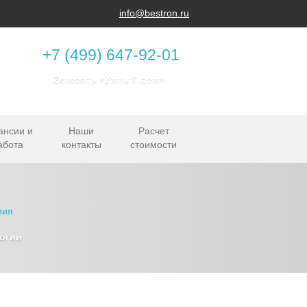
info@bestron.ru
+7 (499) 647-92-01
Заказать «Умный дом»
ансии и
Наши
Расчет
абота
контакты
стоимости
огии