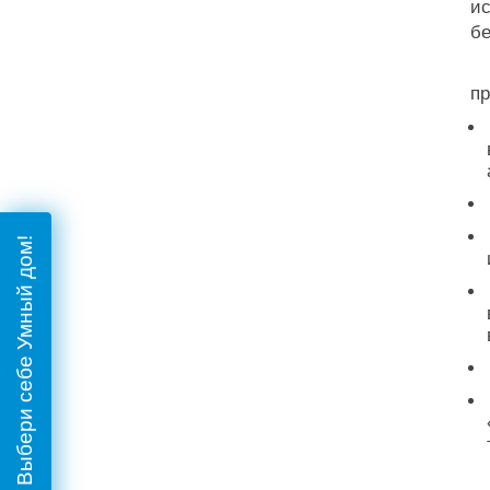
ис
бе
И
пр
Пройти тест: Выбери себе Умный дом!
В