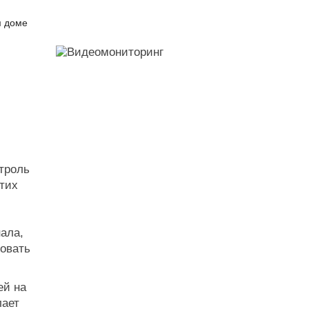
м доме
троль
этих
ала,
ровать
ей на
лает