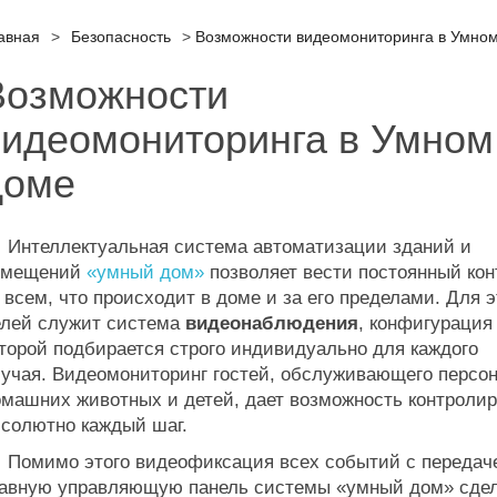
авная
>
Безопасность
>
Возможности видеомониторинга в Умно
Возможности
видеомониторинга в Умном
доме
нтеллектуальная система автоматизации зданий и
омещений
«умный дом»
позволяет вести постоянный кон
 всем, что происходит в доме и за его пределами. Для 
елей служит система
видеонаблюдения
, конфигурация
торой подбирается строго индивидуально для каждого
учая. Видеомониторинг гостей, обслуживающего персон
машних животных и детей, дает возможность контроли
солютно каждый шаг.
омимо этого видеофиксация всех событий с передач
лавную управляющую панель системы «умный дом» сде