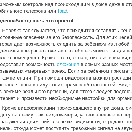
зможным контроль над происходящим в доме даже в отс
обильного телефона или
Ipad
.
идеонаблюдение - это просто!
редко так случается, что приходится оставлять ребен
стоянные опасения за его безопасность. Для этих целе
торая дает возможность следить за ребенком из любой
деоняня прекрасно сочетают в себе возможности для по
илого помещения. Кроме этого, оснащение системы ви
редоставит возможность
слежения
в самых разных местах
зываемых «мертвых» зонах. Если за ребенком присматр
ё компетенции. При помощи
видеоняни
можно проследит
полняет няня в силу своих прямых обязанностей. Виде
в режиме реального времени, для этого следует подклю
тернет и произвести необходимые настройки для органи
роме видеофиксации происходящего внутри дома, сис
дступы к нему. Так, видеокамеры, установленные по пе
бнаружении движений в зоне их видимости, передают 
нель, откуда может поступить тревожный сигнал на зв