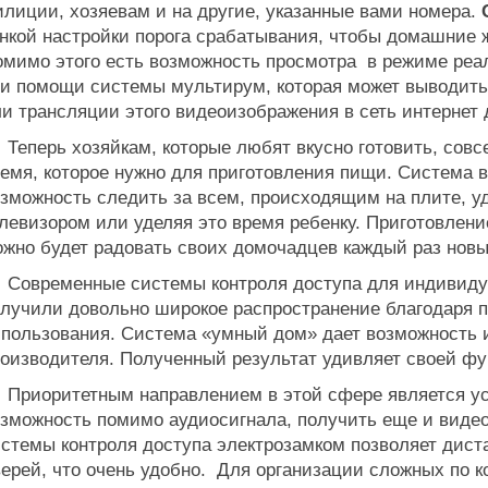
лиции, хозяевам и на другие, указанные вами номера.
нкой настройки порога срабатывания, чтобы домашние 
мимо этого есть возможность просмотра в режиме реал
и помощи системы мультирум, которая может выводить
и трансляции этого видеоизображения в сеть интернет
перь хозяйкам, которые любят вкусно готовить, совсе
емя, которое нужно для приготовления пищи. Система 
зможность следить за всем, происходящим на плите, у
левизором или уделяя это время ребенку. Приготовление
жно будет радовать своих домочадцев каждый раз нов
овременные системы контроля доступа для индивидуа
лучили довольно широкое распространение благодаря 
пользования. Система «умный дом» дает возможность 
оизводителя. Полученный результат удивляет своей фу
риоритетным направлением в этой сфере является у
зможность помимо аудиосигнала, получить еще и видео
стемы контроля доступа электрозамком позволяет дист
ерей, что очень удобно. Для организации сложных по 