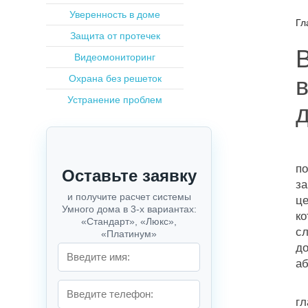
Уверенность в доме
Гл
Защита от протечек
Видеомониторинг
Охрана без решеток
Устранение проблем
И
п
за
ц
ко
сл
до
аб
П
г