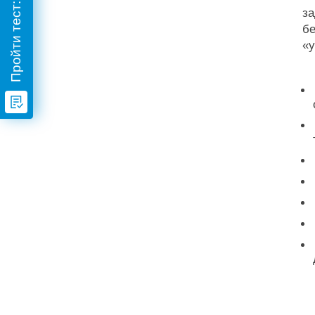
за
б
«у