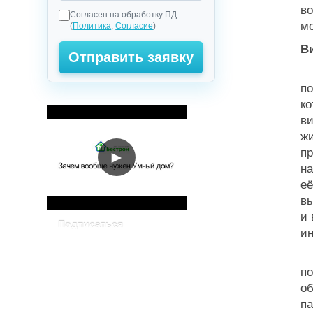
во
Согласен на обработку ПД
м
(
Политика
,
Согласие
)
В
Не
по
ко
ви
ж
п
►
на
е
вы
и 
Подписаться
ин
К
по
о
па