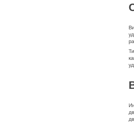
Ви
уд
ра
Ти
ка
уд
Ин
дв
дв