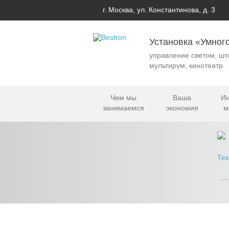
г. Москва, ул. Константинова, д. 3
Установка «Умног
управление светом, шт
мультирум, кинотеатр.
Чем мы
Ваша
Ин
занимаемся
экономия
м
К