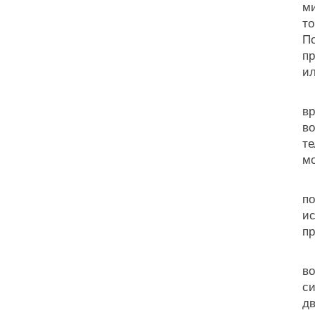
ми
то
По
пр
ил
Те
вр
во
те
мо
С
по
ис
пр
П
во
си
дв