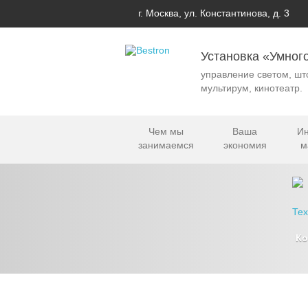
г. Москва, ул. Константинова, д. 3
Установка «Умног
управление светом, шт
мультирум, кинотеатр.
Чем мы
Ваша
Ин
занимаемся
экономия
м
К