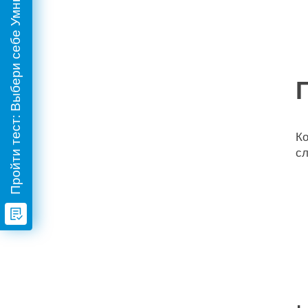
Пройти тест: Выбери себе Умный дом!
К
с