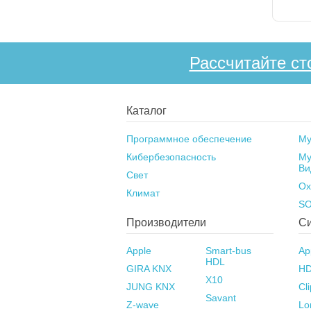
Рассчитайте ст
Каталог
Программное обеспечение
Му
Кибербезопасность
Му
Ви
Свет
Ох
Климат
S
Производители
С
Apple
Smart-bus
Ap
HDL
GIRA KNX
HD
X10
JUNG KNX
Cl
Savant
Z-wave
Lo