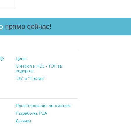
о
прямо сейчас!
 ДУ
Цены
Crestron и HDL - ТОП за
недорого
"За" и "Против"
Проектирование автоматики
Разработка РЭА
Датчики