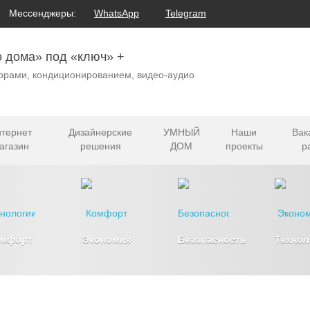
Мессенджеры:
WhatsApp
Telegram
о дома» под «ключ» +
орами, кондиционированием, видео-аудио
тернет
Дизайнерские
УМНЫЙ
Наши
Вак
агазин
решения
ДОМ
проекты
р
омфорт
Экономия
Безопасность
Технол