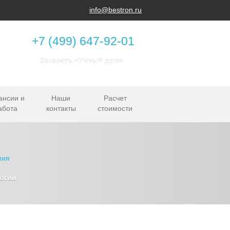
info@bestron.ru
+7 (499) 647-92-01
Заказать «Умный дом»
ансии и
Наши
Расчет
абота
контакты
стоимости
огии