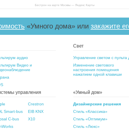
Бестрон на карте Москвы — Яндекс Карты
оимость
«Умного дома» или
закажите ег
Свет
льтирум аудио
Управление светом с пульта
льтирум Видео и
Изменение светового
деонаблюдение
настроения помещения
нажатием одной клавиши
рана
OS
истемы управления
«Умный дом»
ple
Crestron
Дизайнерские решения
L Smart-bus
EIB KNX
Стиль «Классика»
ipsal C-bus
X10
Стиль «Оптимум»
nWorks
Стиль «Люкс»