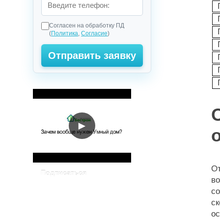
Согласен на обработку ПД
(
Политика
,
Согласие
)
►
О
Подписаться
в
с
с
о